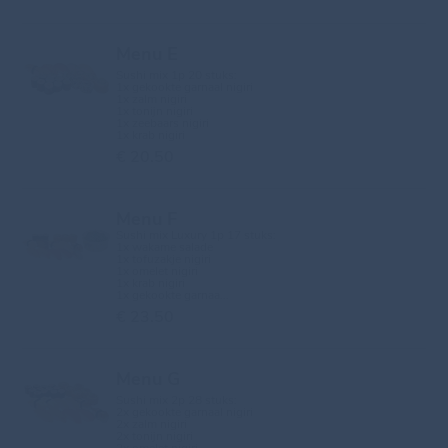
Menu E
Sushi mix 1p 20 stuks:
1x gekookte garnaal nigiri
1x zalm nigiri
1x tonijn nigiri
1x zeebaars nigiri
1x krab nigiri
€ 20.50
Menu F
Sushi mix Luxury 1p 17 stuks:
1x wakame salade
1x tofuzakje nigiri
1x omelet nigiri
1x krab nigiri
1x gekookte garnaa...
€ 23.50
Menu G
Sushi mix 2p 28 stuks:
2x gekookte garnaal nigiri
2x zalm nigiri
2x tonijn nigiri