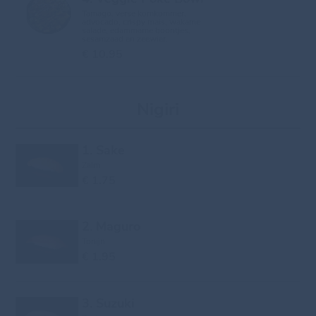
Tamago, verse komkommer,
advocado, crispy mais, wakame
salade, edammame boontjes,
sesamzaad en zeewier.
€ 10.95
Nigiri
1. Sake
Zalm
€ 1.75
2. Maguro
Tonijn
€ 1.95
3. Suzuki