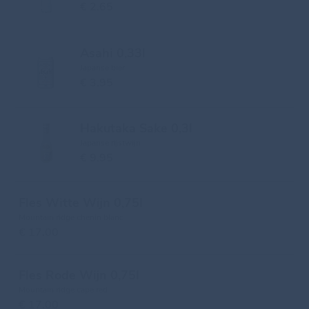
€ 2.65
Asahi 0,33l
Japanse bier
€ 3.95
Hakutaka Sake 0,3l
Japanse rijstwijn
€ 9.95
Fles Witte Wijn 0,75l
Mountain ridge chenin blanc
€ 17.00
Fles Rode Wijn 0,75l
Mountain ridge cape red
€ 17.00