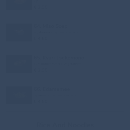
kip
€ 3.95
64. Miso Soep
sojabonen soep, vegetarisch
€ 4.50
65. Kyuri Tsekemono
zure komkommers, vegetarisch
€ 3.95
66. Edamamee
japanse bonen, vegetarisch
€ 4.50
Rice And Noodles