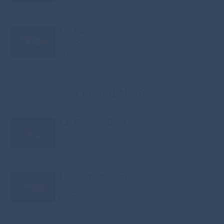
12. Kani
Krabstick
€ 1.75
Flamed Nigiri
13. Flamed Beef
Beef
€ 2.25
14. Flamed Sake
Zalm
€ 2.25