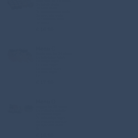
Maki mix 1p 18 stuks:
3x tonijn maki
3x zalm maki
3x komkommer maki
3x avocado maki
3x california maki
3x wasa...
€ 16.50
Menu C
Sushi mix 1p 14 stuks:
1x tofuzakje nigiri
1x tonijn nigiri
1x zalm nigiri
1x omelet nigiri
1x krab nigiri
1x ...
€ 17.50
Menu D
Veggie 1p 19 stuks:
1x wakame salade
2x omelet nigiri
2x tofuzakje nigiri
2x wakame gunkan
6x avocado maki
6x ...
€ 18.50