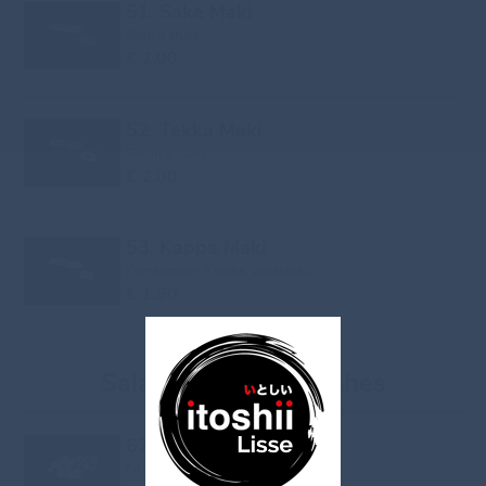
51. Sake Maki
Zalm 3 stuks
€ 2.00
52. Tekka Maki
Tonijn 3 stuks
€ 2.00
53. Kappa Maki
Komkommer 3 stuks, vegetarisch
€ 1.90
Salads And Side Dishes
67. Verse Fruit Mix
Fruit in kokos saus