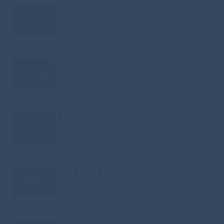
104 Tori Kaarage
gefrituurde kip 3st.
€ 4.00
80. Ika Fried
inktvis 3 stuks
€ 3.75
81. Gyoza
kip pasteitjes 3 stuks
€ 3.95
82. Spring Roll
mini loempia's 3 st.
€ 2.45