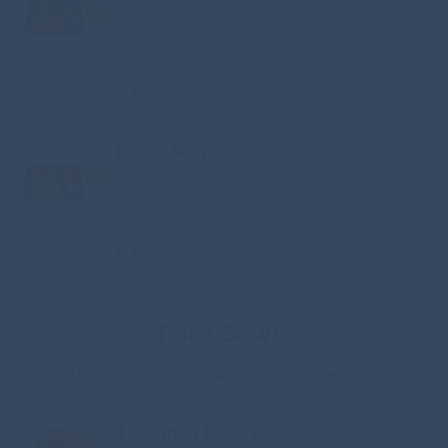
- zalm v/d plaat
- gekookte garnaal nigiri
- krab nigiri
- zalm maki 3 stuks
- salade
- nasi of udon
€ 15.95
Bento Menu C
- gepaneerde kip
- zalm nigiri
- tonijn nigiri
- komkommer maki 3st.
- salade
- nasi of udon
€ 15.95
Poke Bowls
Bij poke bowls wordt er geen sojasaus, wasabi en gember geleverd
1. Salmon Poke Bowl