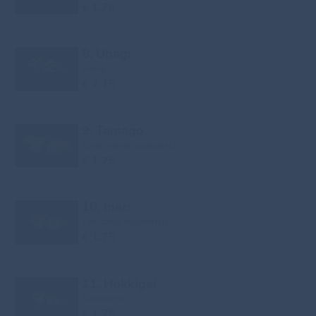
€ 1.75
8. Unagi
Paling
€ 2.15
9. Tamago
Zoete omelet, vegetarisch
€ 1.75
10. Inari
Tofu zakje, vegetarisch
€ 1.75
11. Hokkigai
Surfmossel
€ 1.75