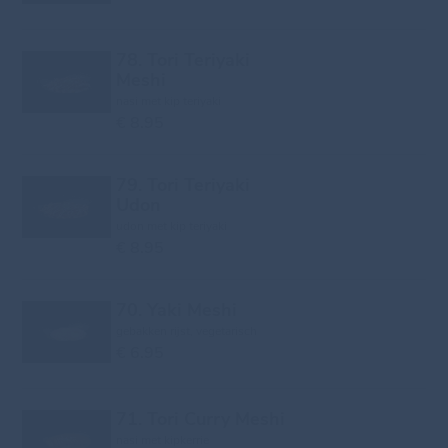
78. Tori Teriyaki
Meshi
nasi met kip teriyaki
€ 8.95
79. Tori Teriyaki
Udon
udon met kip teriyaki
€ 8.95
70. Yaki Meshi
gebakken rijst, vegetarisch
€ 6.95
71. Tori Curry Meshi
nasi met kipkerrie