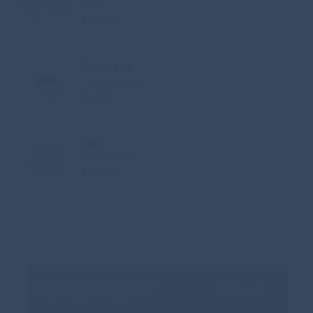
1 cup
€ 0.50
Sojasaus
1 zakje van 10ml
€ 0.50
Gari
1 zakje gember
€ 0.50
Druk op de groene knop om
BESTELLEN
door te gaan met bestellen