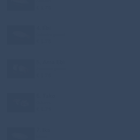
Zeebaars
€ 1.75
4. Ebi
Gekookte garnaal
€ 1.75
5. Ama Ebi
Zoetwater garnaal
€ 1.75
6. Tako
Octupus
€ 1.75
7. Ika
Inktvis