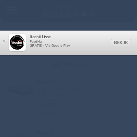
Itoshii Lisse
×
FoodNu
BEKIJK
GRATIS - Via Google Play
Set Menu's
Menu A
Kleine maki mix 1p 24 stuks:
6x zalm maki
6x komkommer maki
6x tonijn maki
3x avocado maki
3x kani maki
€ 13.50
Menu B