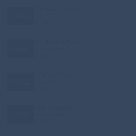
88. Sake Teriyaki
zalm
€ 5.45
99. Banana Furai
gepaneerde banaan 3st.
€ 3.25
100. Tori Furai
gepaneerde kip
€ 5.55
103. Shogoyaki
speklap v/d plaat 2st.
€ 5.95