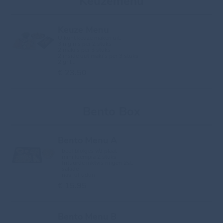
Keuzemenu
Keuze Menu
U kunt keuze maken uit:
3 nigiri’s per 2 stuks
2 maki’s per 3 stuks
2 inside out maki’s per 3 stuks
2 gril...
€ 23.50
Bento Box
Bento Menu A
- beef blokjes v/d plaat
- mini loempia 2 stuks
- frituurde inktvis ringen 2st.
- salade
- nasi of udon
€ 15.95
Bento Menu B