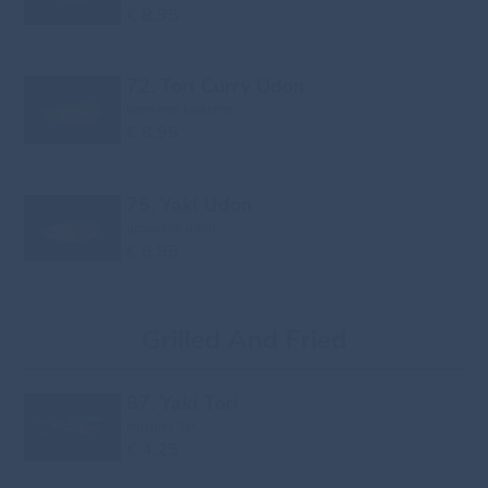
€ 8.95
72. Tori Curry Udon
bami met kipkerrie
€ 8.95
75. Yaki Udon
gebakken udon
€ 6.95
Grilled And Fried
87. Yaki Tori
kipspies 2st.
€ 4.25