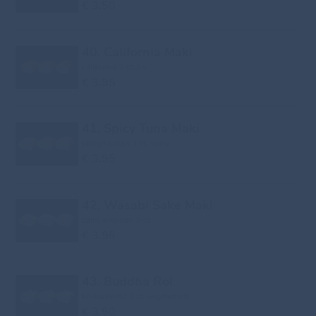
€ 3.50
40. California Maki
california 3 stuks
€ 3.95
41. Spicy Tuna Maki
pittige tonijn 3 st, spicy
€ 3.95
42. Wasabi Sake Maki
zalm avocado 3 st.
€ 3.95
43. Buddha Rol
krokante rol 3 st, vegetarisch
€ 3.50