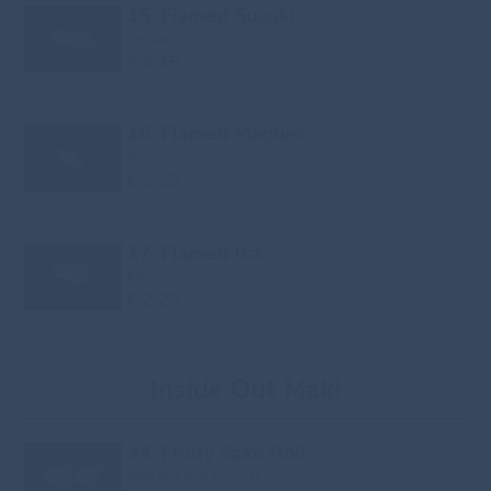
15. Flamed Suzuki
Zeebaars
€ 2.25
16. Flamed Maguro
Tonijn
€ 2.25
17. Flamed Ika
Inktvis
€ 2.25
Inside Out Maki
44. Fruity Sake Roll
zalm met fruit saus 2st.