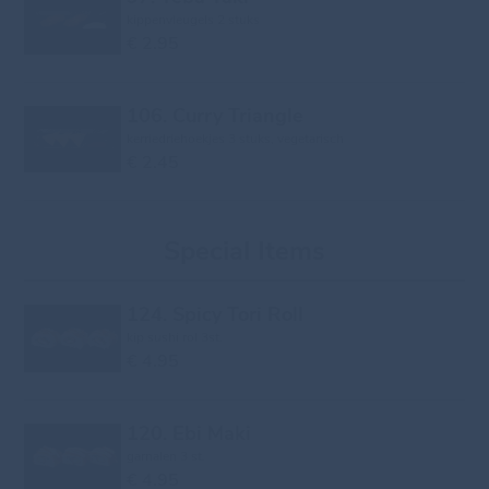
kippenvleugels 2 stuks
€ 2.95
106. Curry Triangle
kerriedriehoekjes 3 stuks, vegetarisch
€ 2.45
Special Items
124. Spicy Tori Roll
kip sushi rol 3st.
€ 4.95
120. Ebi Maki
garnalen 3 st.
€ 4.95