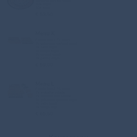
Surprise box 60 stuks:
30x nigiri
30x maki
€ 53.50
Menu K
Family box1 72 stuks:
3x gekookte garnaal nigiri
3x zalm nigiri
3x tonijn nigiri
3x omelet nigiri
3x paling nigiri
€ 59.00
Menu L
Family box2 76 stuks:
2x wakame salade
2x sashimi mix salade
3x gekookte garnaal nigiri
3x zalm nigiri
3x tonijn nigi...
€ 65.50