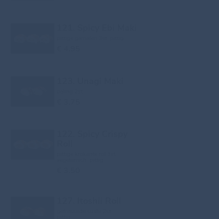
121. Spicy Ebi Maki
pittige garnalen 3st, pittig
€ 4.95
123. Unagi Maki
paling 2st.
€ 3.75
122. Spicy Crispy
Roll
pittige krokante rol 3st.
vegetarisch, pittig
€ 3.50
127. Itoshii Roll
gefrituurde sushi 2st.
pittig