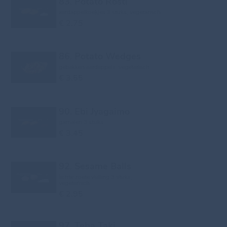
83. Potato Rosti
aardappelkoekjes 3 stuks, vegetarisch
€ 2.75
86. Potato Wedges
gebakken aardappels, vegetarisch
€ 3.55
90. Ebi Jyagaimo
garnalen 3 stuks
€ 3.45
92. Sesame Balls
lichte zoete vulling 3 stuks,
vegetarisch
€ 2.95
97. Teba Taki