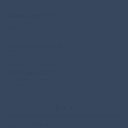
Fles Rose Wijn 0,75l
Bisou d'or rose
€ 17.00
Fles Pruimenwijn 0,75l
Choya
€ 20.00
Fles Prosecco 0,75l
Follador procsecco frizzante
€ 28.50
Extra
Wasabi