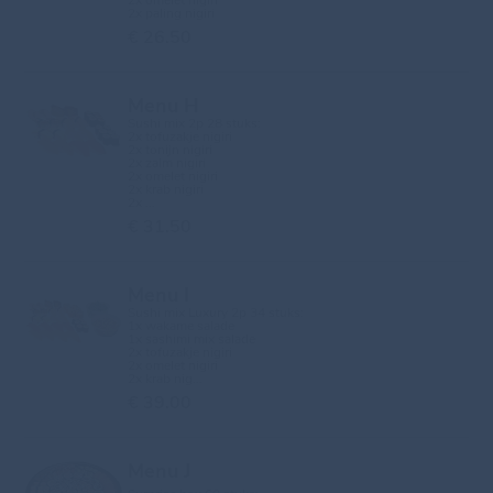
2x omelet nigiri
2x paling nigiri
€ 26.50
Menu H
Sushi mix 2p 28 stuks:
2x tofuzakje nigiri
2x tonijn nigiri
2x zalm nigiri
2x omelet nigiri
2x krab nigiri
2x ...
€ 31.50
Menu I
Sushi mix Luxury 2p 34 stuks:
1x wakame salade
1x sashimi mix salade
2x tofuzakje nigiri
2x omelet nigiri
2x krab nig...
€ 39.00
Menu J