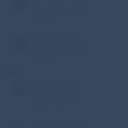
zalm, verse komkommer, advocado,
crispy mais, wakame salade,
edammame boontjes, sesamzaad,
masago en zeewier.
€ 11.95
2. Tuna Poke Bowl
Tonijn, verse komkommer, advocado,
crispy mais, wakame salade,
edammame boontjes, sesamzaad,
masago en zeewier
€ 12.95
HALAL
3. Crispy Chicken
Poke Bowl
gefrituurde kip, verse komkommer,
advocado, crispy mais, wakame
salade, edammame boontjes,
sesamzaad, masago en zeewier.
€ 12.95
4. Veggie Poke Bowl